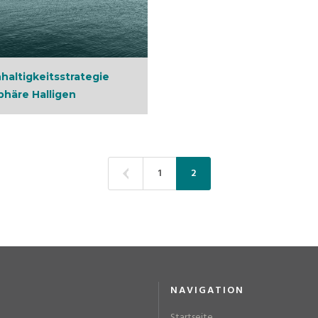
haltigkeitsstrategie
phäre Halligen
1
2
NAVIGATION
Startseite