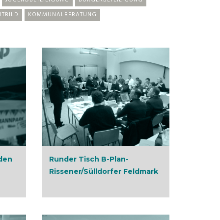
JUGENDBETEILIGUNG
BÜRGERBETEILIGUNG
ITBILD
KOMMUNALBERATUNG
den
Runder Tisch B-Plan-
Rissener/Sülldorfer Feldmark