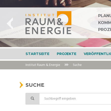
Zur
Zum
Navigation
Inhalt
springen
springen
PLAN
PLAN
PLAN
KOMM
KOMM
KOMM
PROZ
PROZ
PROZ
STARTSEITE
PROJEKTE
VERÖFFENTLI
Institut Raum & Energie
Suche
SUCHE