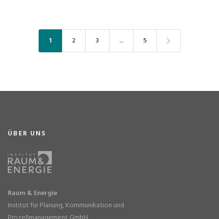
1
2
3
....
5
ÜBER UNS
Raum & Energie
Institut für Planung, Kommunikation und
Prozeßmanagement GmbH