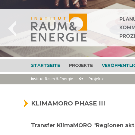
Zur
Zum
Navigation
Inhalt
springen
springen
PLAN
PLAN
PLAN
KOMM
KOMM
KOMM
PROZ
PROZ
PROZ
STARTSEITE
PROJEKTE
VERÖFFENTLI
Institut Raum & Energie
Projekte
KLIMAMORO PHASE III
Transfer KlimaMORO "Regionen akti