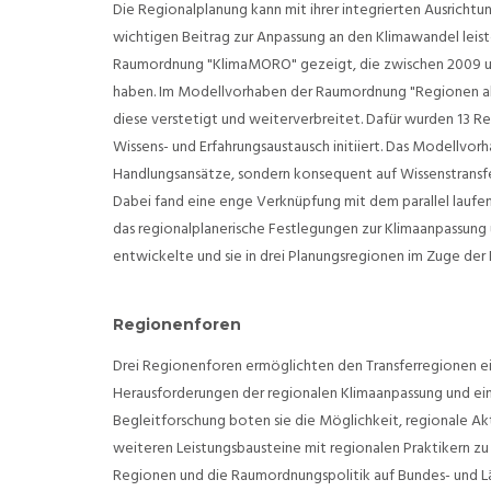
Die Regionalplanung kann mit ihrer integrierten Ausrichtu
wichtigen Beitrag zur Anpassung an den Klimawandel lei
Raumordnung "KlimaMORO" gezeigt, die zwischen 2009 un
haben. Im Modellvorhaben der Raumordnung "Regionen ak
diese verstetigt und weiterverbreitet. Dafür wurden 13 Re
Wissens- und Erfahrungsaustausch initiiert. Das Modellvor
Handlungsansätze, sondern konsequent auf Wissenstransfe
Dabei fand eine enge Verknüpfung mit dem parallel lauf
das regionalplanerische Festlegungen zur Klimaanpassung 
entwickelte und sie in drei Planungsregionen im Zuge der 
Regionenforen
Drei Regionenforen ermöglichten den Transferregionen ei
Herausforderungen der regionalen Klimaanpassung und eine
Begleitforschung boten sie die Möglichkeit, regionale Akt
weiteren Leistungsbausteine mit regionalen Praktikern zu
Regionen und die Raumordnungspolitik auf Bundes- und L