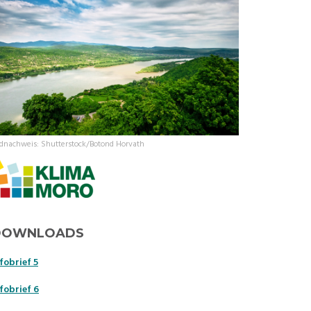
ldnachweis: Shutterstock/Botond Horvath
DOWNLOADS
fobrief 5
fobrief 6