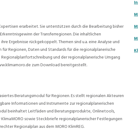
In
M
xpertisen erarbeitet. Sie unterstützen durch die Bearbeitung bisher
M
Erkenntnisgewinn der Transferregionen. Die inhaltlichen
M
re Ergebnisse rückgekoppelt. Themen sind u.a. eine Analyse und
ür Regionen, Daten und Standards für die regionalplanerische
K
ie Regionalplanfortschreibung und der regionalplanerische Umgang
 www.klimamoro.de zum Download bereitgestellt.
asiertes Beratungsmodul für Regionen. Es stellt regionalen Akteuren
gbare Informationen und Instrumente zur regionalplanerischen
odul beinhaltet Leitfäden und Beratungsprodukte, Onlinetools,
fer KlimaMORO sowie Steckbriefe regionalplanerischer Festlegungen
erechter Regionalplan aus dem MORO KlimREG.