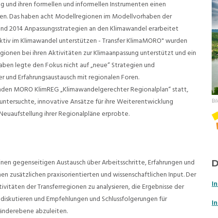
ng und ihren formellen und informellen Instrumenten einen
sten. Das haben acht Modellregionen im Modellvorhaben der
d 2014 Anpassungsstrategien an den Klimawandel erarbeitet
tiv im Klimawandel unterstützen - Transfer KlimaMORO" wurden
gionen bei ihren Aktivitäten zur Klimaanpassung unterstützt und ein
haben legte den Fokus nicht auf „neue“ Strategien und
r und Erfahrungsaustausch mit regionalen Foren.
enden MORO KlimREG „Klimawandelgerechter Regionalplan“ statt,
untersuchte, innovative Ansätze für ihre Weiterentwicklung
Bi
Neuaufstellung ihrer Regionalpläne erprobte.
nen gegenseitigen Austausch über Arbeitsschritte, Erfahrungen und
n zusätzlichen praxisorientierten und wissenschaftlichen Input. Der
In
ivitäten der Transferregionen zu analysieren, die Ergebnisse der
 diskutieren und Empfehlungen und Schlussfolgerungen für
In
änderebene abzuleiten.