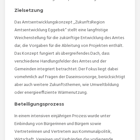
Zielsetzung
Das Amtsentwicklungskonzept „ZukunftsRegion
Amtsentwicklung Eggebek“ stellt eine langfristige
Weichenstellung für die zukünftige Entwicklung des Amtes
dar, die Vorgaben für die Ableitung von Projekten enthält.
Das Konzept fungiert als übergreifendes Dach, dass
verschiedene Handlungsfelder des Amtes und der
Gemeinden integriert betrachtet. Der Fokus liegt dabei
vornehmlich auf Fragen der Daseinsvorsorge, berücksichtigt
aber auch weitere Zukunftsthemen, wie Umweltbildung
oder energieeffiziente Wärmenutzung.
Beteiligungsprozess
In einem intensiven einjährigen Prozess wurde unter
Einbindung von Bürgerinnen und Bürgern sowie
Vertreterinnen und Vertretern aus Kommunalpolitik,
Wirtschaft, Vereinen und Verbänden das vorliegende