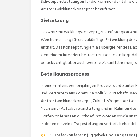
Schwerpunktsetzungen für die kommenden Jahre erarbe
Amtsentwicklungskonzeptes beauftragt.
Zielsetzung
Das Amtsentwicklungskonzept „ZukunftsRegion Amtse
Weichenstellung für die zukünftige Entwicklung des 
enthält. Das Konzept fungiert als übergreifendes Da
Gemeinden integriert betrachtet. Der Fokus liegt da
berücksichtigt aber auch weitere Zukunftsthemen, 
Beteiligungsprozess
In einem intensiven einjährigen Prozess wurde unter
und Vertretern aus Kommunalpolitik, Wirtschaft, Ve
Amtsentwicklungskonzept „ZukunftsRegion Amtsent
Nach einer Auftaktveranstaltung sind im Rahmen des 
Dörferkonferenzen durchgeführt worden sowie ansc
in denen einzelne Fragestellungen vertieft behande
1. Dörferkonferenz (Eggebek und Langstedt)