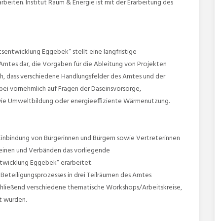
iten. Institut Raum & Energie ist mit der Erarbeitung des
ntwicklung Eggebek“ stellt eine langfristige
Amtes dar, die Vorgaben für die Ableitung von Projekten
ch, dass verschiedene Handlungsfelder des Amtes und der
bei vornehmlich auf Fragen der Daseinsvorsorge,
wie Umweltbildung oder energieeffiziente Wärmenutzung.
 Einbindung von Bürgerinnen und Bürgern sowie Vertreterinnen
reinen und Verbänden das vorliegende
wicklung Eggebek“ erarbeitet.
Beteiligungsprozesses in drei Teilräumen des Amtes
hließend verschiedene thematische Workshops/Arbeitskreise,
lt wurden.