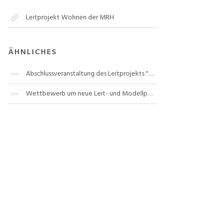
Leitprojekt Wohnen der MRH
ÄHNLICHES
Abschlussveranstaltung des Leitprojekts "Innenentwicklung" der Metropolregion Hamburg
Wettbewerb um neue Leit- und Modellprojekte der Metropolregion Hamburg