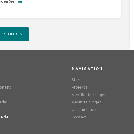
nden Sie
hier
.
ZURÜCK
NAVIGATION
Startseite
ion und
Projekte
Veröffentlichungen
edel
Veranstaltungen
Unternehmen
ie.de
Kontakt