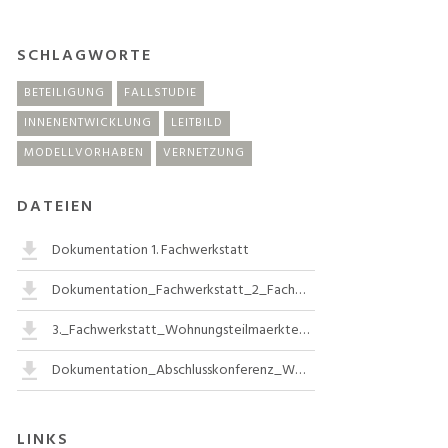
SCHLAGWORTE
BETEILIGUNG
FALLSTUDIE
INNENENTWICKLUNG
LEITBILD
MODELLVORHABEN
VERNETZUNG
DATEIEN
Dokumentation 1. Fachwerkstatt
Dokumentation_Fachwerkstatt_2_Fachwerkstatt_Wohnen_02.03.2023_.pdf
3._Fachwerkstatt_Wohnungsteilmaerkte_im_Wandel_06.06.2023_Dokumentation__.pdf
Dokumentation_Abschlusskonferenz_Wohnen_06.11.2023.pdf
LINKS