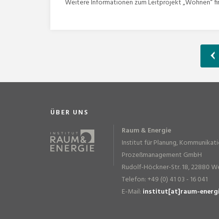
Weitere Informationen zum Leitprojekt „Wohnen“ fi
ÜBER UNS
Raum & Energie
Institut für Planung, Kommunikat
Prozeßmanagement GmbH
Rudolf-Höckner-Str. 18, 22880 W
Telefon: +49 (0) 41 03 - 16 041
E-Mail:
institut[at]raum-energ