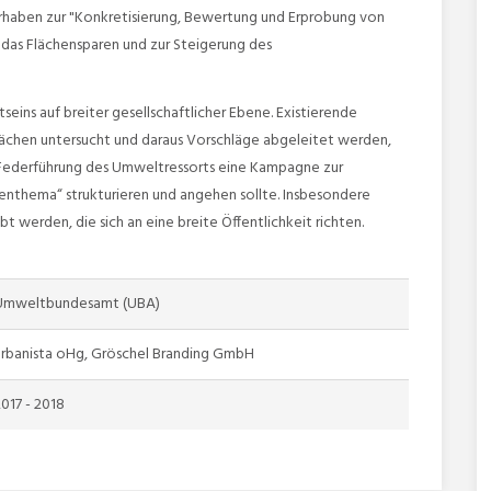
rhaben zur "Konkretisierung, Bewertung und Erprobung von
 das Flächensparen und zur Steigerung des
ins auf breiter gesellschaftlicher Ebene. Existierende
chen untersucht und daraus Vorschläge abgeleitet werden,
 Federführung des Umweltressorts eine Kampagne zur
henthema“ strukturieren und angehen sollte. Insbesondere
werden, die sich an eine breite Öffentlichkeit richten.
Umweltbundesamt (UBA)
urbanista oHg, Gröschel Branding GmbH
017 - 2018