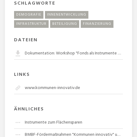
SCHLAGWORTE
DEMOGRAFIE
INNENENTWICKLUNG
INFRASTRUKTUR
BETEILIGUNG
FINANZIERUNG
DATEIEN
Dokumentation: Workshop "Fonds als Instrumente der Stadtentwicklung"
LINKS
www.kommunen-innovativ.de
ÄHNLICHES
Instrumente zum Flächensparen
BMBF-Fördermaßnahmen "Kommunen innovativ" und "REGION.innovativ-Kreislaufwirtschaft"