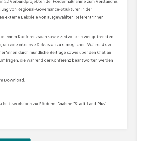
en 22 Verbundprojekten der Fördermaßnahme zum Verständnis
lung von Regional-Governance-Strukturen in der
den externe Beispiele von ausgewählten Referent*innen
e in einem Konferenzraum sowie zeitweise in vier getrennten
, um eine intensive Diskussion zu ermöglichen. Während der
mer*innen durch mündliche Beiträge sowie über den Chat an
h Umfragen, die während der Konferenz beantworten werden
zum Download.
schnittsvorhaben zur Fördermaßnahme "Stadt-Land-Plus"