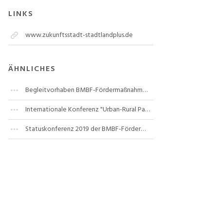
LINKS
www.zukunftsstadt-stadtlandplus.de
ÄHNLICHES
Begleitvorhaben BMBF-Fördermaßnahme "Stadt-Land-Plus"
Internationale Konferenz "Urban-Rural Partnerships" (URP 2020)
Statuskonferenz 2019 der BMBF-Fördermaßnahme „Stadt-Land-Plus“