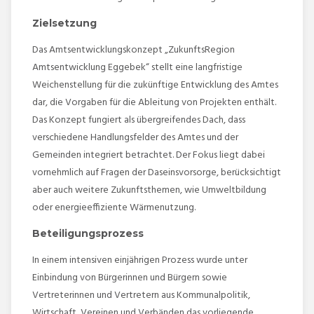
Zielsetzung
Das Amtsentwicklungskonzept „ZukunftsRegion
Amtsentwicklung Eggebek“ stellt eine langfristige
Weichenstellung für die zukünftige Entwicklung des Amtes
dar, die Vorgaben für die Ableitung von Projekten enthält.
Das Konzept fungiert als übergreifendes Dach, dass
verschiedene Handlungsfelder des Amtes und der
Gemeinden integriert betrachtet. Der Fokus liegt dabei
vornehmlich auf Fragen der Daseinsvorsorge, berücksichtigt
aber auch weitere Zukunftsthemen, wie Umweltbildung
oder energieeffiziente Wärmenutzung.
Beteiligungsprozess
In einem intensiven einjährigen Prozess wurde unter
Einbindung von Bürgerinnen und Bürgern sowie
Vertreterinnen und Vertretern aus Kommunalpolitik,
Wirtschaft, Vereinen und Verbänden das vorliegende