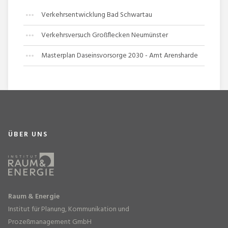
Verkehrsentwicklung Bad Schwartau
Verkehrsversuch Großflecken Neumünster
Masterplan Daseinsvorsorge 2030 - Amt Arensharde
ÜBER UNS
Raum & Energie
Institut für Planung, Kommunikation und
Prozeßmanagement GmbH