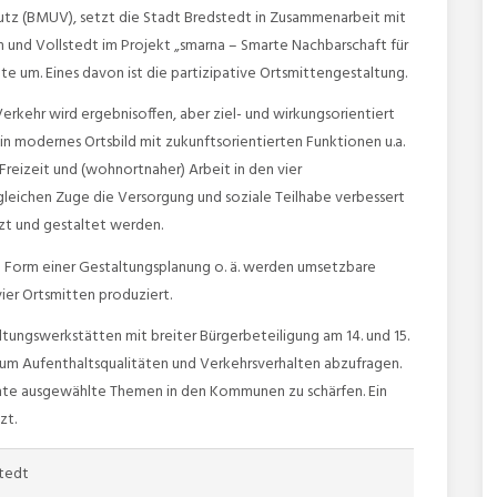
hutz (BMUV), setzt die Stadt Bredstedt in Zusammenarbeit mit
nd Vollstedt im Projekt „smarna – Smarte Nachbarschaft für
e um. Eines davon ist die partizipative Ortsmittengestaltung.
ehr wird ergebnisoffen, aber ziel- und wirkungsorientiert
n modernes Ortsbild mit zukunftsorientierten Funktionen u.a.
reizeit und (wohnortnaher) Arbeit in den vier
leichen Zuge die Versorgung und soziale Teilhabe verbessert
zt und gestaltet werden.
n Form einer Gestaltungsplanung o. ä. werden umsetzbare
vier Ortsmitten produziert.
tungswerkstätten mit breiter Bürgerbeteiligung am 14. und 15.
l, um Aufenthaltsqualitäten und Verkehrsverhalten abzufragen.
hte ausgewählte Themen in den Kommunen zu schärfen. Ein
tzt.
tedt