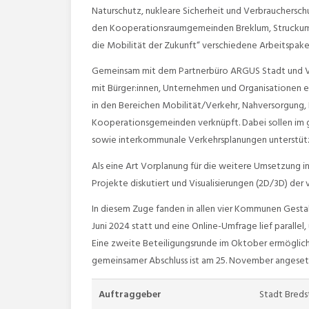
Naturschutz, nukleare Sicherheit und Verbrauchersc
den Kooperationsraumgemeinden Breklum, Struckum u
die Mobilität der Zukunft“ verschiedene Arbeitspaket
Gemeinsam mit dem Partnerbüro ARGUS Stadt und Verk
mit Bürger:innen, Unternehmen und Organisationen ei
in den Bereichen Mobilität/Verkehr, Nahversorgung, F
Kooperationsgemeinden verknüpft. Dabei sollen im g
sowie interkommunale Verkehrsplanungen unterstüt
Als eine Art Vorplanung für die weitere Umsetzung i
Projekte diskutiert und Visualisierungen (2D/3D) der 
In diesem Zuge fanden in allen vier Kommunen Gestal
Juni 2024 statt und eine Online-Umfrage lief paralle
Eine zweite Beteiligungsrunde im Oktober ermöglic
gemeinsamer Abschluss ist am 25. November angese
Auftraggeber
Stadt Breds