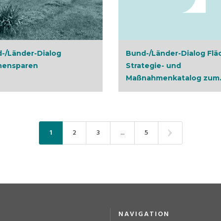
-/Länder-Dialog
Bund-/Länder-Dialog Flä
hensparen
Strategie- und
Maßnahmenkatalog zum.
1
2
3
....
5
NAVIGATION