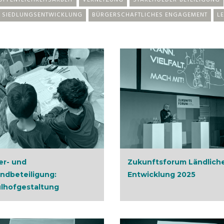
ÖFFENTLICHKEITSARBEIT
VERNETZUNG
STAKEHOLDER-BETEILIGUNG
SIEDLUNGSENTWICKLUNG
BÜRGERSCHAFTLICHES ENGAGEMENT
LE
er- und
Zukunftsforum Ländlich
ndbeteiligung:
Entwicklung 2025
lhofgestaltung