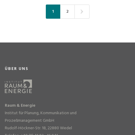
1
2
ÜBER UNS
Raum & Energie
Institut für Planung, Kommunikation und
Prozeßmanagement GmbH
Rudolf-Höckner-Str. 18, 22880 Wedel