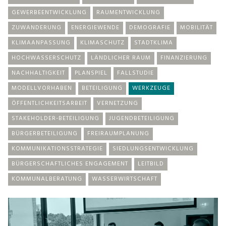
GEWERBEENTWICKLUNG
RAUMENTWICKLUNG
ZUWANDERUNG
ENERGIEWENDE
DEMOGRAFIE
MOBILITÄT
KLIMAANPASSUNG
KLIMASCHUTZ
STADTKLIMA
HOCHWASSERSCHUTZ
LÄNDLICHER RAUM
FINANZIERUNG
NACHHALTIGKEIT
PLANSPIEL
FALLSTUDIE
MODELLVORHABEN
BETEILIGUNG
WERKZEUGE
ÖFFENTLICHKEITSARBEIT
VERNETZUNG
STAKEHOLDER-BETEILIGUNG
JUGENDBETEILIGUNG
BÜRGERBETEILIGUNG
FREIRAUMPLANUNG
KOMMUNIKATIONSSTRATEGIE
SIEDLUNGSENTWICKLUNG
BÜRGERSCHAFTLICHES ENGAGEMENT
LEITBILD
KOMMUNALBERATUNG
WASSERWIRTSCHAFT