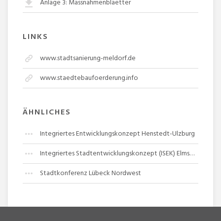
Anlage 3: Massnahmenblaetter
LINKS
www.stadtsanierung-meldorf.de
www.staedtebaufoerderung.info
ÄHNLICHES
Integriertes Entwicklungskonzept Henstedt-Ulzburg
Integriertes Stadtentwicklungskonzept (ISEK) Elmshorn
Stadtkonferenz Lübeck Nordwest