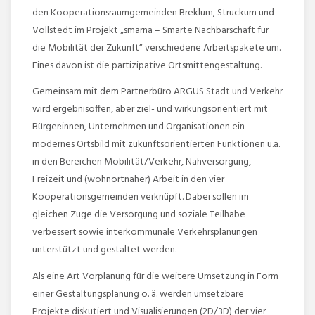
den Kooperationsraumgemeinden Breklum, Struckum und
Vollstedt im Projekt „smarna – Smarte Nachbarschaft für
die Mobilität der Zukunft“ verschiedene Arbeitspakete um.
Eines davon ist die partizipative Ortsmittengestaltung.
Gemeinsam mit dem Partnerbüro ARGUS Stadt und Verkehr
wird ergebnisoffen, aber ziel- und wirkungsorientiert mit
Bürger:innen, Unternehmen und Organisationen ein
modernes Ortsbild mit zukunftsorientierten Funktionen u.a.
in den Bereichen Mobilität/Verkehr, Nahversorgung,
Freizeit und (wohnortnaher) Arbeit in den vier
Kooperationsgemeinden verknüpft. Dabei sollen im
gleichen Zuge die Versorgung und soziale Teilhabe
verbessert sowie interkommunale Verkehrsplanungen
unterstützt und gestaltet werden.
Als eine Art Vorplanung für die weitere Umsetzung in Form
einer Gestaltungsplanung o. ä. werden umsetzbare
Projekte diskutiert und Visualisierungen (2D/3D) der vier