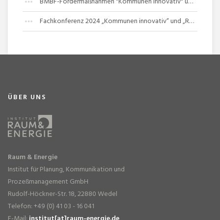
BMBF-Fördermaßnahmen "Kommunen innovativ" und "REGION.innovativ-Kreislaufwirtschaft"
Fachkonferenz 2024 „Kommunen innovativ“ und „REGION.innovativ – Kreislaufwirtschaft“
ÜBER UNS
Raum & Energie
Institut für Planung, Kommunikation und
Prozeßmanagement GmbH
Rudolf-Höckner-Str. 18, 22880 Wedel
Telefon: +49 (0) 41 03 - 16 041
E-Mail:
institut[at]raum-energie.de