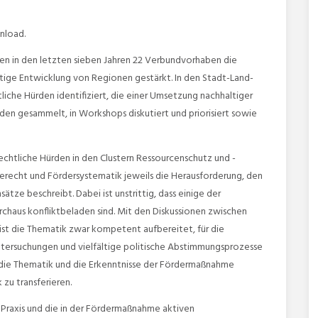
nload.
n in den letzten sieben Jahren 22 Verbundvorhaben die
tige Entwicklung von Regionen gestärkt. In den Stadt-Land-
iche Hürden identifiziert, die einer Umsetzung nachhaltiger
n gesammelt, in Workshops diskutiert und priorisiert sowie
echtliche Hürden in den Clustern Ressourcenschutz und -
recht und Fördersystematik jeweils die Herausforderung, den
ze beschreibt. Dabei ist unstrittig, dass einige der
chaus konfliktbeladen sind. Mit den Diskussionen zwischen
ist die Thematik zwar kompetent aufbereitet, für die
ntersuchungen und vielfältige politische Abstimmungsprozesse
g, die Thematik und die Erkenntnisse der Fördermaßnahme
 zu transferieren.
Praxis und die in der Fördermaßnahme aktiven