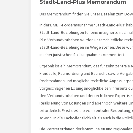
Stadt-Land-Plus Memorandum
Das Memorandum finden Sie unter Dateien zum Dow
In der BMBF-Fördermaßnahme "Stadt-Land-Plus" habe
Stadt-Land-Beziehungen für eine integrierte nachhal
Plus Verbundvorhaben wurden unterschiedliche rechtl
Stadt-Land-Beziehungen im Wege stehen. Diese wurde
in einer juristischen Stellungnahme kommentiert.
Ergebnis ist ein Memorandum, das für zehn zentrale r
kreisläufe, Raumordnung und Baurecht sowie Vergabe
Rechtsrahmen und mögliche rechtliche Anpassungsansät
vorgeschlagenen Lösungsmöglichkeiten ihrerseits dur
den Verbundvorhaben und der rechtlichen Expertise 
Realisierung von Lösungen sind aber noch weitere U
erforderlich. Es ist deshalb von zentraler Bedeutun
sowohl in die Fachöffentlichkeit als auch in die Politik
Die Vertreter*innen der kommunalen und regionalen 