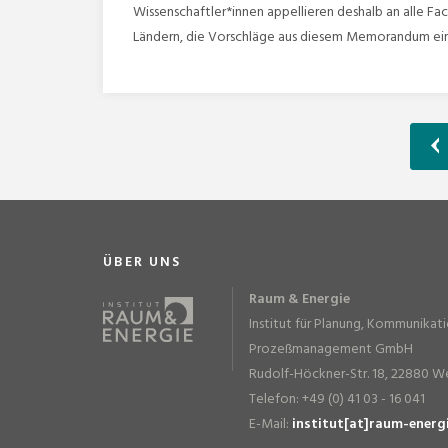
Wissenschaftler*innen appellieren deshalb an alle Fa
Ländern, die Vorschläge aus diesem Memorandum ein
ÜBER UNS
Raum & Energie
Institut für Planung, Kommunikat
Prozeßmanagement GmbH
Rudolf-Höckner-Str. 18, 22880 W
Telefon: +49 (0) 41 03 - 16 041
E-Mail:
institut[at]raum-energ