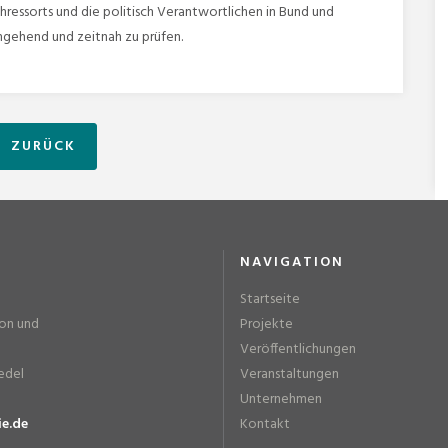
chressorts und die politisch Verantwortlichen in Bund und
gehend und zeitnah zu prüfen.
ZURÜCK
NAVIGATION
Startseite
ion und
Projekte
Veröffentlichungen
edel
Veranstaltungen
Unternehmen
ie.de
Kontakt