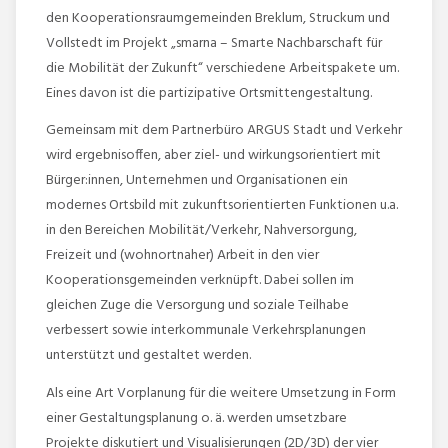
den Kooperationsraumgemeinden Breklum, Struckum und
Vollstedt im Projekt „smarna – Smarte Nachbarschaft für
die Mobilität der Zukunft“ verschiedene Arbeitspakete um.
Eines davon ist die partizipative Ortsmittengestaltung.
Gemeinsam mit dem Partnerbüro ARGUS Stadt und Verkehr
wird ergebnisoffen, aber ziel- und wirkungsorientiert mit
Bürger:innen, Unternehmen und Organisationen ein
modernes Ortsbild mit zukunftsorientierten Funktionen u.a.
in den Bereichen Mobilität/Verkehr, Nahversorgung,
Freizeit und (wohnortnaher) Arbeit in den vier
Kooperationsgemeinden verknüpft. Dabei sollen im
gleichen Zuge die Versorgung und soziale Teilhabe
verbessert sowie interkommunale Verkehrsplanungen
unterstützt und gestaltet werden.
Als eine Art Vorplanung für die weitere Umsetzung in Form
einer Gestaltungsplanung o. ä. werden umsetzbare
Projekte diskutiert und Visualisierungen (2D/3D) der vier