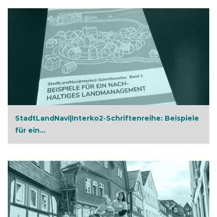
StadtLandNavi|Interko2-Schriftenreihe: Beispiele
für ein...