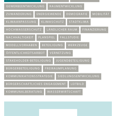
GEWERBEENTWICKLUNG
RAUMENTWICKLUNG
ZUWANDERUNG
ENERGIEWENDE
DEMOGRAFIE
MOBILITÄT
KLIMAANPASSUNG
KLIMASCHUTZ
STADTKLIMA
HOCHWASSERSCHUTZ
LÄNDLICHER RAUM
FINANZIERUNG
NACHHALTIGKEIT
PLANSPIEL
FALLSTUDIE
MODELLVORHABEN
BETEILIGUNG
WERKZEUGE
ÖFFENTLICHKEITSARBEIT
VERNETZUNG
STAKEHOLDER-BETEILIGUNG
JUGENDBETEILIGUNG
BÜRGERBETEILIGUNG
FREIRAUMPLANUNG
KOMMUNIKATIONSSTRATEGIE
SIEDLUNGSENTWICKLUNG
BÜRGERSCHAFTLICHES ENGAGEMENT
LEITBILD
KOMMUNALBERATUNG
WASSERWIRTSCHAFT