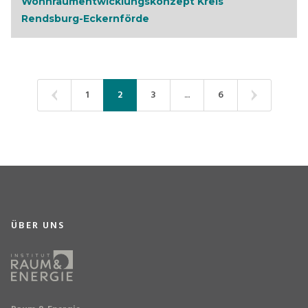
Wohnraumentwicklungskonzept Kreis
Rendsburg-Eckernförde
1
2
3
....
6
ÜBER UNS